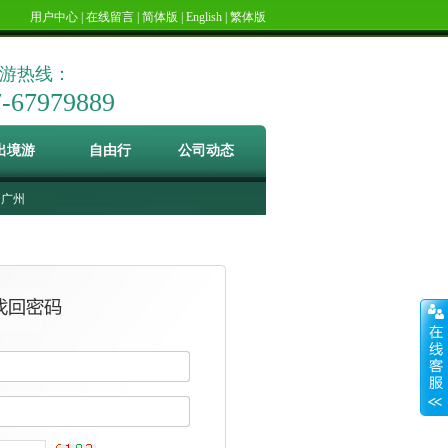
用户中心
|
在线留言
|
简体版
|
English
|
繁体版
游热线：
7-67979889
出境游
自由行
公司动态
广州