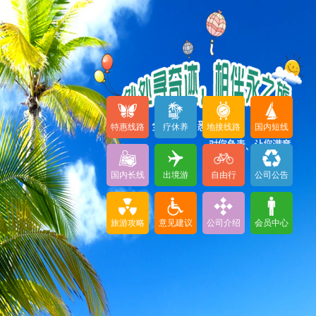
特惠线路
疗休养
地接线路
国内短线
国内长线
出境游
自由行
公司公告
旅游攻略
意见建议
公司介绍
会员中心