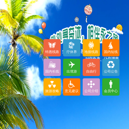
特惠线路
疗休养
地接线路
国内短线
国内长线
出境游
自由行
公司公告
旅游攻略
意见建议
公司介绍
会员中心