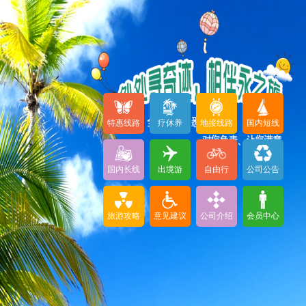
特惠线路
疗休养
地接线路
国内短线
国内长线
出境游
自由行
公司公告
旅游攻略
意见建议
公司介绍
会员中心