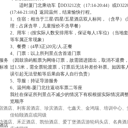
适时厦门北乘动车【
DD3212
次（
17:14-20:44
）或
D322
(17:44-21:18)
】返回温州，结束愉快行程。
1
、住宿：相当于三星
/
四星
/
五星酒店双人标间，（含早）
(
理；占床含早，儿童报价不含早餐）
2
、用车：
(
按实际人数安排用车，保证每人
1
车位
)
（当地
等车属正常现象）
3
、餐费：
(4
早
3
正
)20
元
/
人
.
正餐
4
、门票：以上所列景点含首道门票
服务
（因鼓浪屿船票为网络订票，故需团进团出，取消不退费
标准
过
1.5
米，需全票轮渡票，订票后无法补差价补票。如因客
误引起无法登船等后果由客人自行负责）
5
、导服：持证导游服务
6
、温州南
-
厦门北往返动车票二等座
我社在保证所列景点不减少的情况下有权根据实际情况调
览顺序
宿酒店、利客居酒店、珍滨酒店、七鑫天、金鸿瑞、培训中心、
佳铂颐酒店或同级
功酒店、禾正酒店、凯怡酒店、爱丁堡酒店游轮码头店、名典酒
酒店