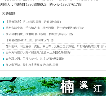
送团人：徐晓红
13968986028
陈伢伢
18969761788
相关线路
【夏都避暑】庐山纯玩3日游（连住2晚山顶）
杭州宋城穿越、千古情表演、杭州西湖、野生动物园纯玩2日游
桐庐瑶琳仙境、桐君山.春江杨帆、梅城古镇纯玩2日游
【避暑建德-童话王国】休闲纯玩2日游
苏州园林、同里古镇、虎丘、寒山寺，无锡三国水浒城、华西村高铁纯玩3日游
台州方特狂野大陆+“熊出没”主题水上乐园欢乐2日游
金华双龙洞、兰溪八卦村、游埠古镇纯玩2日游
横店影视城、梦幻水世界双夜游纯玩3日游