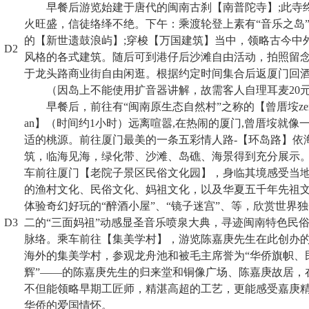
早餐后游览始建于唐代的闽南古刹【南普陀寺】
;
此寺
火旺盛，信徒络绎不绝。下午：乘渡轮登上素有“音乐之岛
的【新世遗鼓浪屿】
;
穿梭【万国建筑】当中，领略古今中
D2
风格的各式建筑。随后可到港仔后沙滩自由活动，拍照留
于龙头路商业街自由闲逛。根据约定时间集合后返厦门回
（因岛上不能使用扩音器讲解，故需客人自理耳麦
20
早餐后，前往有“闽南原生态自然村”之称的【曾厝垵
ze
an
】（时间约
1
小时）远离喧嚣
,
在热闹的厦门
,
曾厝垵就像
适的桃源。前往厦门最美的一条五彩情人路
-
【环岛路】依
筑，临海见海，绿化带、沙滩、岛礁、海景得到充分展示
车前往厦门【老院子景区民俗文化园】，身临其境感受当
的渔村文化、民俗文化、妈祖文化，以及华夏五千年先祖
体验奇幻好玩的“醉酒小屋”、“镜子迷宫”、等，欣赏世界
D3
二的“三面妈祖”动感显圣音乐喷泉大典，寻迹闽南特色民
脉络。乘车前往【集美学村】，游览陈嘉庚先生在此创办
海外的集美学村，参观龙舟池和被毛主席誉为“华侨旗帜、
辉”——的陈嘉庚先生的归来堂和铜像广场、陈嘉庚故居，
不但能领略早期工匠师，精湛高超的工艺，更能感受嘉庚
华侨的爱国情怀。