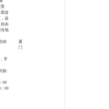
林
值景
，因这
区，这
。自由
门当地
自由
厦
门
，手
时如
：
00
4
：
00