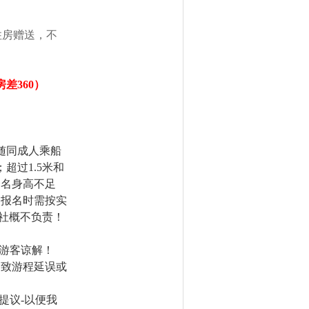
住房赠送，不
房差
360
）
随同成人乘船
；超过
1.5
米和
一名身高不足
客报名时需按实
社概不负责！
游客谅解！
导致游程延误或
提议
-
以便我