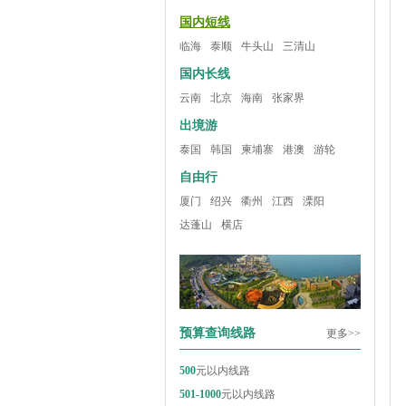
国内短线
临海
泰顺
牛头山
三清山
国内长线
云南
北京
海南
张家界
出境游
泰国
韩国
柬埔寨
港澳
游轮
自由行
厦门
绍兴
衢州
江西
溧阳
达蓬山
横店
预算查询线路
更多>>
500
元以内线路
501-1000
元以内线路