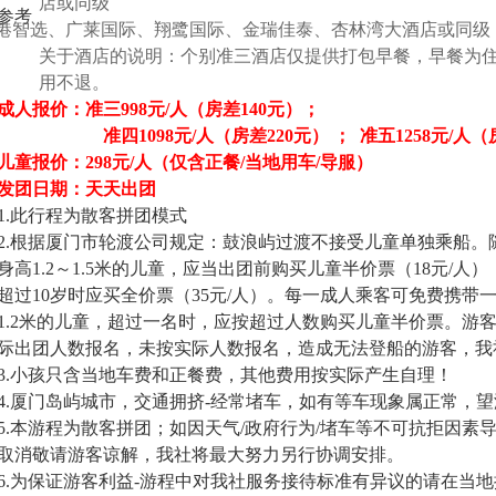
店或同级
参考
港智选、广莱国际、翔鹭国际、金瑞佳泰、杏林湾大酒店或同级
关于酒店的说明：个别准三酒店仅提供打包早餐，早餐为
用不退。
成人报价：准三
998
元
/
人（房差
140
元）；
准四
1098
元
/
人（房差
220
元） ；
准五
1258
元
/
人（
儿童报价：
298
元
/
人（仅含正餐
/
当地用车
/
导服）
发团日期：天天出团
1.
此行程为散客拼团模式
2.
根据厦门市轮渡公司规定：鼓浪屿过渡不接受儿童单独乘船。
身高
1.2
～
1.5
米的儿童，应当出团前购买儿童半价票（
18
元
/
人）
超过
10
岁时应买全价票（
35
元
/
人）。每一成人乘客可免费携带
1.2
米的儿童，超过一名时，应按超过人数购买儿童半价票。游
际出团人数报名，未按实际人数报名，造成无法登船的游客，我
3.
小孩只含当地车费和正餐费，其他费用按实际产生自理！
4.
厦门岛屿城市，交通拥挤
-
经常堵车，如有等车现象属正常，望
5.
本游程为散客拼团；如因天气
/
政府行为
/
堵车等不可抗拒因素
取消敬请游客谅解，我社将最大努力另行协调安排。
6.
为保证游客利益
-
游程中对我社服务接待标准有异议的请在当地