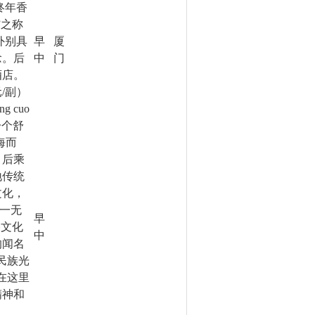
终年香
”之称
外别具
早
厦
念。后
中
门
酒店。
元
/
副）
ng cuo
一个舒
海而
。后乘
地传统
文化，
独一无
早
俗文化
中
的闻名
民族光
在这里
精神和