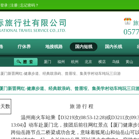
！
登录
|
注册
|
忘记密码？
旅
057
路
疗休养
地接线路
国内短线
国内长线
厦门
福州
杭州
北京
横店
乌镇
黄山
 厦门新晋网红-健康步道、经典鼓浪屿、曾厝垵、集美学村动车纯玩三日游
厦门新晋网红-健康步道、经典鼓浪屿、曾厝垵、集美学村动车纯玩三日
天数
旅
游
行
程
温州南火车站乘【
D3219
次
(08:53-12:28)
或
D3211
次
(09:
13:04)
】动车赴厦门北，接团后前往网红景点【厦门健康步
跨仙岳路节点二桥梁成功合龙，意味着狐尾山和仙岳山可