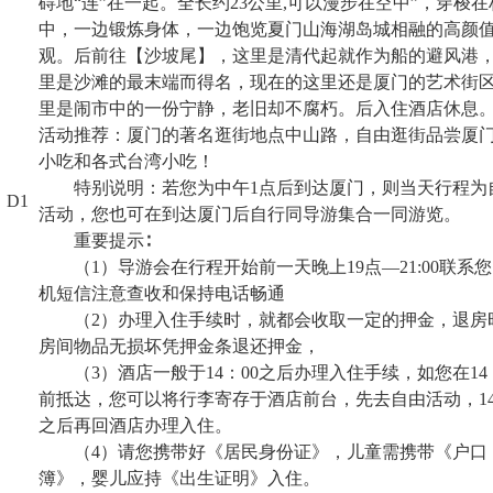
碍地“连”在一起。全长约
23
公里
,
可以漫步在空中”，穿梭在
中，一边锻炼身体，一边饱览夏门山海湖岛城相融的高颜
观。后前往【沙坡尾】，这里是清代起就作为船的避风港
里是沙滩的最末端而得名，现在的这里还是厦门的艺术街
里是闹市中的一份宁静，老旧却不腐朽。后入住酒店休息
活动推荐：厦门的著名逛街地点中山路，自由逛街品尝厦
小吃和各式台湾小吃！
特别说明：若您为中午
1
点后到达厦门，则当天行程为
D1
活动，您也可在到达厦门后自行同导游集合一同游览。
重要提示∶
（
1
）导游会在行程开始前一天晚上
19
点—
21:00
联系您
机短信注意查收和保持电话畅通
（
2
）办理入住手续时，就都会收取一定的押金，退房
房间物品无损坏凭押金条退还押金，
（
3
）酒店一般于
14
：
00
之后办理入住手续，如您在
14
前抵达，您可以将行李寄存于酒店前台，先去自由活动，
1
之后再回酒店办理入住。
（
4
）请您携带好《居民身份证》，儿童需携带《户口
簿》，婴儿应持《出生证明》入住。