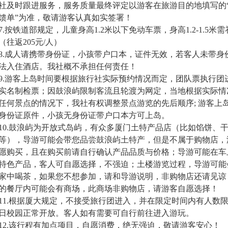
社及时跟进服务，服务质量最终评定以游客在旅游目的地填写的
馈单”为准，敬请游客认真如实签署！
7.
按铁道部规定，儿童身高
1.2
米以下免动车票，身高
1.2-1.5
米需
（往返
205
元
/
人）
8.
成人请携带身份证，小孩带户口本，证件无效，若客人未带身
法入住酒店。我社概不承担任何责任！
9.
游客上岛时间要根据旅行社实际预约情况而定，团队票执行团
实名制检票；因鼓浪屿限制客流且轮渡为网定，当地根据实际情
任何景点的情况下，我社有权调整景点游览的先后顺序
;
游客上
身份证原件，小孩无身份证带户口本方可上岛。
10.
鼓浪屿为开放式岛屿，有众多厦门土特产品店（比如馅饼、
等），导游可能会带您品尝鼓浪屿土特产，但是不属于购物店，
愿购买，且在购买前请自行确认产品品质与价格；导游可能在车
特色产品，客人可自愿选择，不强迫；土楼游览过程，导游可能
家中喝茶，如果您不想参加，请和导游说明，非购物店还请见谅
的餐厅内可能会有商场，此商场非购物店，请游客自愿选择！
11.
根据厦大规定，不接受旅行团进入，并在限定时间内有人数
日校园正常开放。客人如有需要可自行前往进入游玩。
12.
该行程有加点项目，自愿消费，绝无强迫，敬请游客安心！