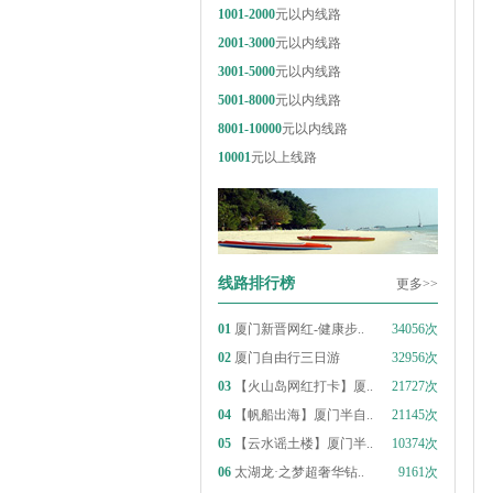
1001-2000
元以内线路
2001-3000
元以内线路
3001-5000
元以内线路
5001-8000
元以内线路
8001-10000
元以内线路
10001
元以上线路
线路排行榜
更多>>
01
厦门新晋网红-健康步..
34056次
02
厦门自由行三日游
32956次
03
【火山岛网红打卡】厦..
21727次
04
【帆船出海】厦门半自..
21145次
05
【云水谣土楼】厦门半..
10374次
06
太湖龙·之梦超奢华钻..
9161次