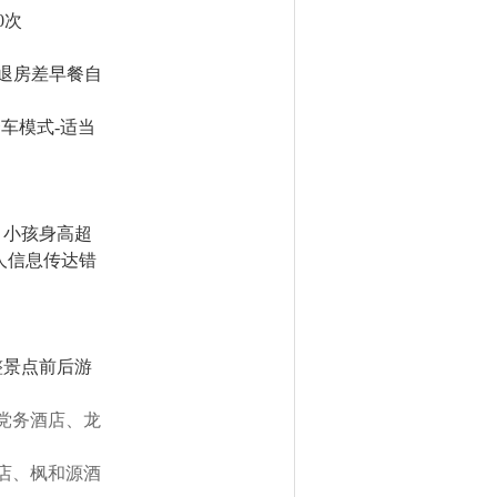
0
次
退房差早餐自
套车模式
-
适当
，小孩身高超
人信息传达错
整景点前后游
党务酒店、龙
店、枫和源酒