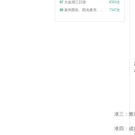
07
大金湖三日游
8593次
08
泉州西街、阳光夜市、..
7347次
准三：雅
准四：成