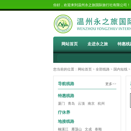
你好，欢迎来到温州永之旅国际旅行社有限公司
网站首页
走进永之旅
特惠线
您当前的位置：
网站首页
>
全部线路
>
国内短线
>
导航线路
更多>>
特惠线路
厦门
青岛
云顶
南京
杭州
疗休养
地接线路
楠溪江
雁荡山
文成
泰顺