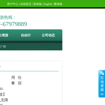
用户中心
|
在线留言
|
简体版
|
English
|
繁体版
游热线：
7-67979889
出境游
自由行
公司动态
广州
游
用
住
餐
宿
30-
道】
以无障