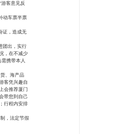
“游客意见反
补动车票半票
份证，造成无
进团出，实行
况，在不减少
岛需携带本人
干货、海产品
游客凭兴趣自
上会推荐厦门
会带您到自己
；行程内安排
限制，法定节假