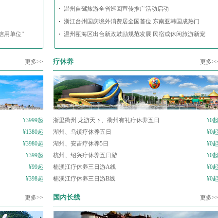
温州自驾旅游全省巡回宣传推广活动启动
浙江台州国庆境外消费居全国首位 东南亚韩国成热门
信用单位”
温州瓯海区出台新政鼓励规范发展 民宿成休闲旅游新宠
疗休养
更多>>
更多>
¥3999起
浙里衢州.龙游天下、衢州有礼疗休养五日
¥0
¥1380起
湖州、乌镇疗休养五日
¥0
¥3980起
湖州、安吉疗休养5日
¥0
¥399起
杭州、绍兴疗休养五日游
¥0
¥99起
楠溪江疗休养三日游A线
¥0
¥398起
楠溪江疗休养三日游B线
¥0
国内长线
更多>>
更多>