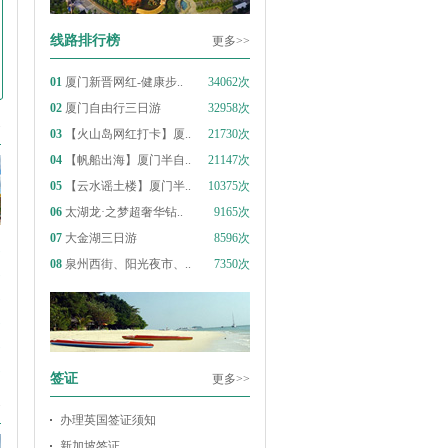
线路排行榜
更多>>
01
厦门新晋网红-健康步..
34062次
02
厦门自由行三日游
32958次
>
03
【火山岛网红打卡】厦..
21730次
04
【帆船出海】厦门半自..
21147次
05
【云水谣土楼】厦门半..
10375次
06
太湖龙·之梦超奢华钻..
9165次
07
大金湖三日游
8596次
起
08
泉州西街、阳光夜市、..
7350次
起
起
起
起
起
签证
更多>>
>
办理英国签证须知
新加坡签证