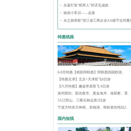
永嘉打造“稻草人”经济见成效
旅游小常识——走路
永之旅荣获“浙江省工商企业AA级守合同重
特惠线路
6-8月特惠【精彩阿联酋】阿联酋四国联游..
【特惠京津】北京+天津双飞6日游
【六月特惠】邂逅草原双飞 6日游
泉州西街、阳光夜市、黄金海岸、洛阳桥、晋..
5A江郎山、三衢石林品质2日游
宁波方特东方神画、东钱湖、韩岭老街纯玩2..
国内短线