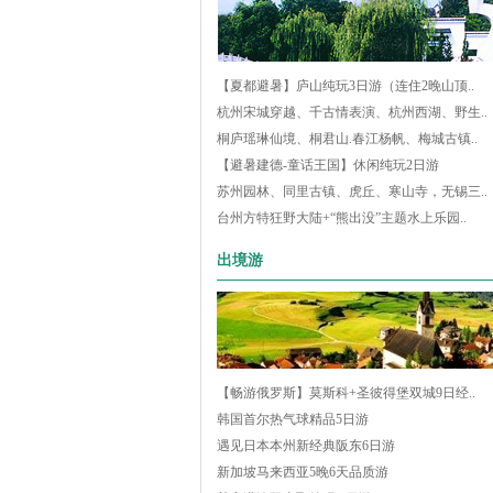
【夏都避暑】庐山纯玩3日游（连住2晚山顶..
杭州宋城穿越、千古情表演、杭州西湖、野生..
桐庐瑶琳仙境、桐君山.春江杨帆、梅城古镇..
【避暑建德-童话王国】休闲纯玩2日游
苏州园林、同里古镇、虎丘、寒山寺，无锡三..
台州方特狂野大陆+“熊出没”主题水上乐园..
出境游
【畅游俄罗斯】莫斯科+圣彼得堡双城9日经..
韩国首尔热气球精品5日游
遇见日本本州新经典阪东6日游
新加坡马来西亚5晚6天品质游