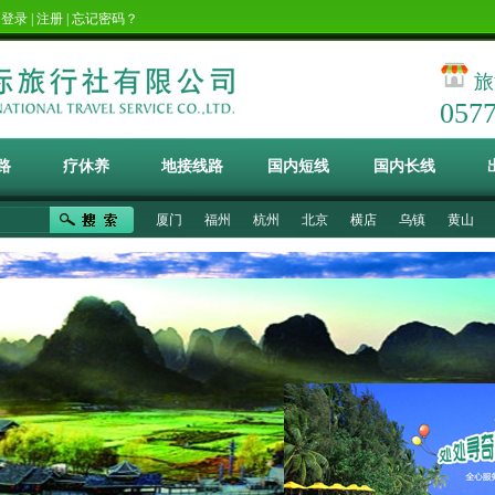
！
登录
|
注册
|
忘记密码？
旅
057
路
疗休养
地接线路
国内短线
国内长线
厦门
福州
杭州
北京
横店
乌镇
黄山