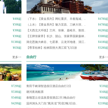
¥498起
（下水）【黄金系列】网红重庆、丰都鬼城、..
¥4780
¥598起
（上水）【黄金系列】魅力宜昌、三峡大坝、..
¥4780
¥398起
【大西北大环线】兰州、张掖、嘉峪关、敦煌..
¥6280
¥398起
【王牌张家界】长沙、韶山、张家界国家森林..
¥3080
¥1380起
湖北恩施大峡谷、七星寨、云龙河地缝、清江..
¥4180
¥658起
【尊享桂林】桂林阳朔大漓江双飞5日游
¥3280
自由行
更多>>
更多>
¥7299起
青田千峡湖智选假日酒店自由行2日
¥339
¥5380起
塘河夜画船票
¥168
¥5480起
泰顺莲云谷温泉度假酒店2天1晚自由行
¥668
¥4299起
温州洞头大门岛“萬润.笙”民宿2晚3日自..
¥2199