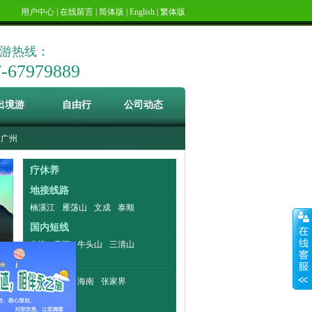
用户中心
|
在线留言
|
简体版
|
English
|
繁体版
游热线：
7-67979889
出境游
自由行
公司动态
广州
疗休养
地接线路
楠溪江
雁荡山
文成
泰顺
国内短线
临海
泰顺
牛头山
三清山
国内长线
云南
北京
海南
张家界
出境游