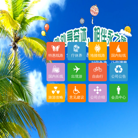
特惠线路
疗休养
地接线路
国内短线
国内长线
出境游
自由行
公司公告
旅游攻略
意见建议
公司介绍
会员中心