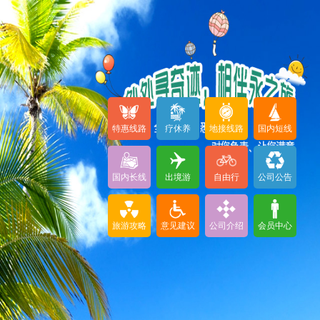
特惠线路
疗休养
地接线路
国内短线
国内长线
出境游
自由行
公司公告
旅游攻略
意见建议
公司介绍
会员中心