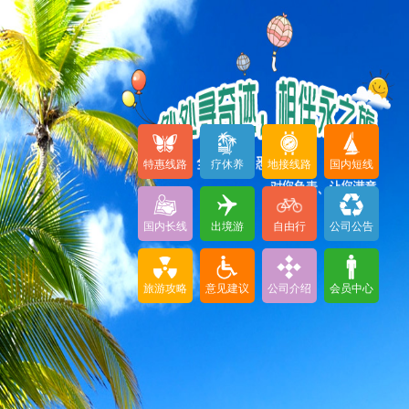
特惠线路
疗休养
地接线路
国内短线
国内长线
出境游
自由行
公司公告
旅游攻略
意见建议
公司介绍
会员中心