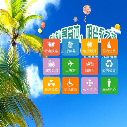
特惠线路
疗休养
地接线路
国内短线
国内长线
出境游
自由行
公司公告
旅游攻略
意见建议
公司介绍
会员中心