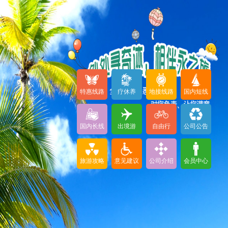
特惠线路
疗休养
地接线路
国内短线
国内长线
出境游
自由行
公司公告
旅游攻略
意见建议
公司介绍
会员中心