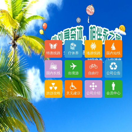
特惠线路
疗休养
地接线路
国内短线
国内长线
出境游
自由行
公司公告
旅游攻略
意见建议
公司介绍
会员中心