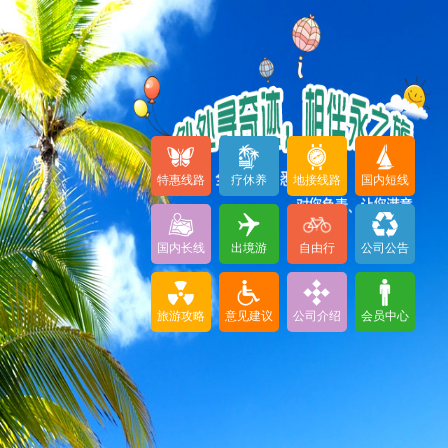
特惠线路
疗休养
地接线路
国内短线
国内长线
出境游
自由行
公司公告
旅游攻略
意见建议
公司介绍
会员中心