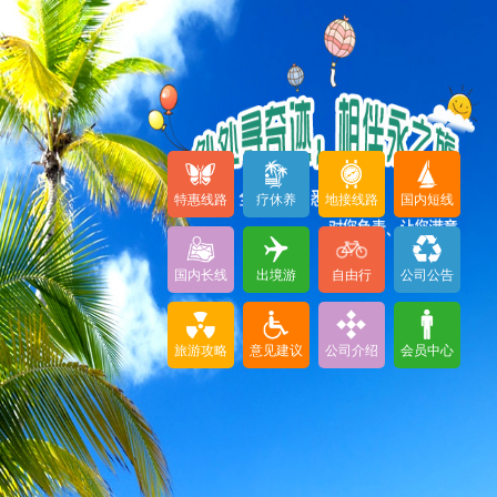
特惠线路
疗休养
地接线路
国内短线
国内长线
出境游
自由行
公司公告
旅游攻略
意见建议
公司介绍
会员中心